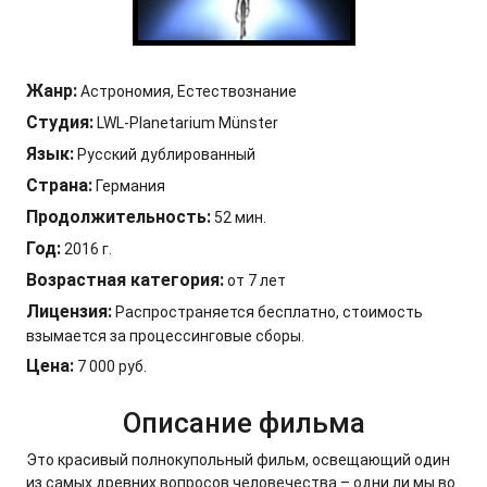
Жанр:
Астрономия, Естествознание
Студия:
LWL-Planetarium Münster
Язык:
Русский дублированный
Страна:
Германия
Продолжительность:
52 мин.
Год:
2016 г.
Возрастная категория:
от 7 лет
Лицензия:
Распространяется бесплатно, стоимость
взымается за процессинговые сборы.
Цена:
7 000 руб.
Описание фильма
Это красивый полнокупольный фильм, освещающий один
из самых древних вопросов человечества – одни ли мы во